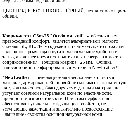
-серый с серым подголовником;
ЦВЕТ ПОДЛОКОТНИКОВ - ЧЁРНЫЙ, независимо от цвета
обивки.
Коврик-чехол CSm-25 "Особо мягкий"
- обеспечивает
превосходный комфорт, является альтернативой мягкого
сиденья SL, KL. Легко одевается и снимается, что позволяет
в холодное время года ощутить максимальное удобство и
тепло, а в летнее время исключить зоны перегрева в местах
соприкосновения. Толщина коврика - 25 мм. Обивка -
износостойкий перфорированный материал NewLeather*.
*
NewLeather
— инновационный экологически чистый
материал, армирован нейлоновой нитью, имеет волокнистую
натуральную основу, благодаря чему данный материал не
уступает обычной натуральной коже по эластичности,
прочности и износостойкости. При этом перфорация
обеспечивает уникальные «дышащие» свойства, не
уступающие даже ткани и значительно превосходящие
«дышащие» свойства обычной натуральной кожи.